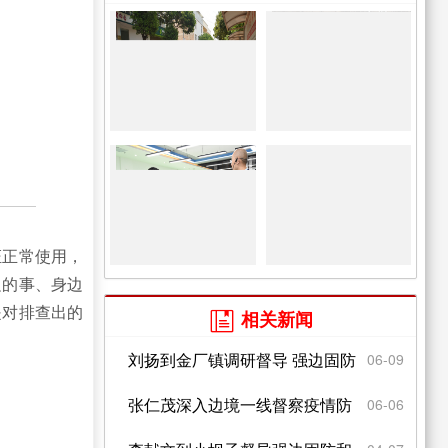
证正常使用，
边的事、身边
是对排查出的
相关新闻

刘扬到金厂镇调研督导 强边固防
06-09
和疫情防控工作
张仁茂深入边境一线督察疫情防
06-06