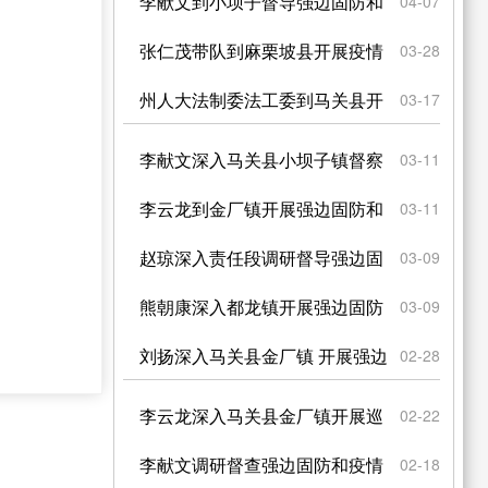
控工作
李献文到小坝子督导强边固防和
04-07
疫情防控工作
张仁茂带队到麻栗坡县开展疫情
03-28
防控督查
州人大法制委法工委到马关县开
03-17
展 强边固防和疫情防...
李献文深入马关县小坝子镇督察
03-11
强边固防和疫情防控工作
李云龙到金厂镇开展强边固防和
03-11
疫情防控专项督察
赵琼深入责任段调研督导强边固
03-09
防工作
熊朝康深入都龙镇开展强边固防
03-09
和疫情防控督导
刘扬深入马关县金厂镇 开展强边
02-28
固防和疫情防控督察
李云龙深入马关县金厂镇开展巡
02-22
边督察
李献文调研督查强边固防和疫情
02-18