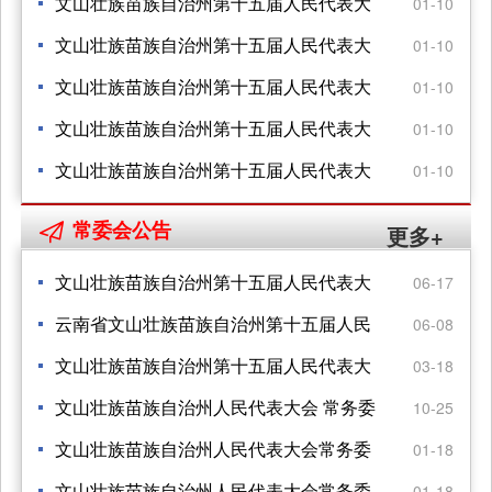
福采取强制措施的决定
会第五次会议公告
文山壮族苗族自治州第十五届人民代表大
01-10
会 第五次会议关于文山州人民检察院 工作
文山壮族苗族自治州第十五届人民代表大
01-10
报告的决议
会 第五次会议关于文山州中级人民法院 工
文山壮族苗族自治州第十五届人民代表大
01-10
作报告的决议
会 第五次会议关于文山州人民代表大会 常
文山壮族苗族自治州第十五届人民代表大
01-10
务委员会工作报告的决议
会 第五次会议关于文山州2024年地方财政
文山壮族苗族自治州第十五届人民代表大
01-10
预算 执行情况和2025年地方财政预算的决
会第五次会议 关于文山州2024年国民经济
常委会公告

更多+
议
和社会发展计划执行情况 与2025年国民经
文山壮族苗族自治州第十五届人民代表大
06-17
济和社会发展计划的决议
会常务委员会公告
云南省文山壮族苗族自治州第十五届人民
06-08
代表大会 常务委员会公告
文山壮族苗族自治州第十五届人民代表大
03-18
会常务委员会公告
文山壮族苗族自治州人民代表大会 常务委
10-25
员会关于批准文山州2024年州本级 财政预
文山壮族苗族自治州人民代表大会常务委
01-18
算调整方案的决议
员会关于接受刀锦祥同志辞职的决定
文山壮族苗族自治州人民代表大会常务委
01-18