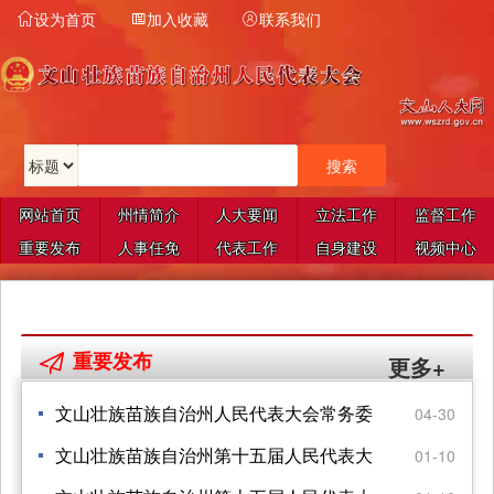
设为首页
加入收藏
联系我们



网站首页
州情简介
人大要闻
立法工作
监督工作
重要发布
人事任免
代表工作
自身建设
视频中心
重要发布

更多+
文山壮族苗族自治州人民代表大会常务委
04-30
员会关于许可对州 第十五届人大代表罗金
文山壮族苗族自治州第十五届人民代表大
01-10