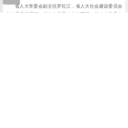
省人大常委会副主任罗红江，省人大社会建设委员会
主任委员杨照辉，州人大常委会主任王毅，州人大常委会
副主任张仁茂，副州长、州公安局局长庄宇，州人大常委
会秘书长段自勇等陪同调研。
调研组先后深入文山市东山乡合掌村委会、文山州反
家庭暴力妇女庇护中心、文山市新平派出所反家庭暴力投
诉站实地调研，重点了解强制报告、告诫书、人身安全保
护令等相关重要制度的落实情况，并就完善相关制度机
制、提升反家庭暴力工作质量与基层工作人员进行深入交
流。
在详细调研了解情况的基础上，调研组对我州深入贯
彻实施《中华人民共和国反家庭暴力法》取得的成效给予
了充分肯定，认为我州各级各部门高度重视反家庭暴力有
关工作，在高位推动、创新联动机制和处置实践等方面成