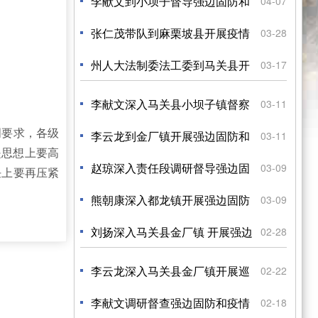
控工作
李献文到小坝子督导强边固防和
04-07
疫情防控工作
张仁茂带队到麻栗坡县开展疫情
03-28
防控督查
州人大法制委法工委到马关县开
03-17
展 强边固防和疫情防...
李献文深入马关县小坝子镇督察
03-11
明要求，各级
强边固防和疫情防控工作
李云龙到金厂镇开展强边固防和
03-11
是思想上要高
疫情防控专项督察
赵琼深入责任段调研督导强边固
03-09
任上要再压紧
防工作
熊朝康深入都龙镇开展强边固防
03-09
和疫情防控督导
刘扬深入马关县金厂镇 开展强边
02-28
固防和疫情防控督察
李云龙深入马关县金厂镇开展巡
02-22
边督察
李献文调研督查强边固防和疫情
02-18