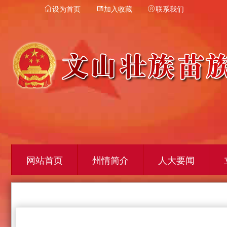
设为首页
加入收藏
联系我们



网站首页
州情简介
人大要闻
首页
-
备用栏目
-
疫情防控