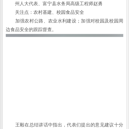
审批流程，实现全流程线上化，减少重复提交材料的情
况。
州人大代表、马关县都龙镇茅坪社区党总支书记、居
委会主任胡明昌
关注点：口岸经济
希望相关部门加强对都龙口岸边民互市进出口贸易政
策的关注，帮助解决实际问题，助力群众提高经济收入。
州人大代表、富宁县水务局高级工程师赵勇
关注点：农村基建、校园食品安全
加强农村公路、农业水利建设；加强对校园及校园周
边食品安全的跟踪督查。