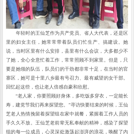
年轻时的王仙芝作为共产党员、省人大代表，还是区
里的妇女主任，她常常带着队员们忙生产、搞建设。她
说，当时区里有什么安排，县里有什么会议，大多都少不
了她，全心全意忙着工作，常常照顾不到家里。但是，只
要是她领的队伍，队员们的干劲都非常十足，在当时的官
寨区，她可是十里八乡最有号召力、最有威望的女干部。
回忆起这些，也让老人倍感自豪和欣慰。
“老人家，你要照顾好身体，多吃饭多穿衣，一定能长
寿，建党节我们再来探望您。”寻访快要结束的时候，王仙
芝老人热情挽留着探望组在家中就餐，紧握着工作人员的
手久久不放。王仙芝老前辈无私奉献的精神，感染了探望
组的每一位成员，心灵深处激荡起澎湃的浪花，唤醒了内