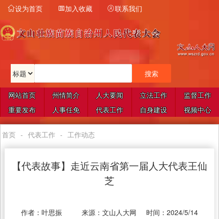
设为首页
加入收藏
联系我们



网站首页
州情简介
人大要闻
立法工作
监督工作
重要发布
人事任免
代表工作
自身建设
视频中心
首页
-
代表工作
-
工作动态
【代表故事】走近云南省第一届人大代表王仙
芝
作者：
叶思振
来源：
文山人大网
时间：
2024/5/14