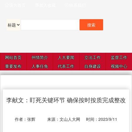
设为首页
加入收藏
联系我们



网站首页
州情简介
人大要闻
立法工作
监督工作
重要发布
人事任免
代表工作
自身建设
视频中心
李献文：盯死关键环节 确保按时按质完成整改
作者：
张辉
来源：
文山人大网
时间：
2023/9/11