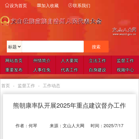
设为首页
加入收藏
联系我们



网站首页
州情简介
人大要闻
立法工作
监督工作
重要发布
人事任免
代表工作
自身建设
视频中心
首页
-
监督工作
-
工作动态
熊朝康率队开展2025年重点建议督办工作
作者：
何琴
来源：
文山人大网
时间：
2025/7/17