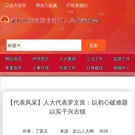
设为首页
加入收藏
联系我们



网站首页
州情简介
人大要闻
立法工作
监督工作
重要发布
人事任免
代表工作
自身建设
视频中心
【代表风采】人大代表罗文良：以初心破难题
以实干兴古镇
作者：
丁晋京
来源：
文山人大网
时间：