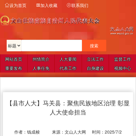
设为首页
加入收藏
联系我们



网站首页
州情简介
人大要闻
立法工作
监督工作
重要发布
人事任免
代表工作
自身建设
视频中心
【县市人大】马关县：聚焦民族地区治理 彰显
人大使命担当
作者：
钱成梭
来源：
文山人大网
时间：
2025/7/2