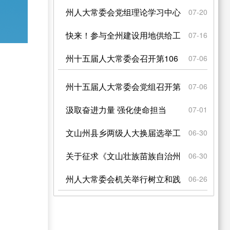
研普法工作
州人大常委会党组理论学习中心
07-20
组举行2026年度第五...
快来！参与全州建设用地供给工
07-16
作存在的问题征集！
州十五届人大常委会召开第106
07-06
次主任会议
州十五届人大常委会党组召开第
07-06
98次（扩大）会议
汲取奋进力量 强化使命担当
07-01
文山州县乡两级人大换届选举工
06-30
作部署会议召开
关于征求《文山壮族苗族自治州
06-30
坡芽歌书保护传承条例 ...
州人大常委会机关举行树立和践
06-26
行正确政绩观暨“七一”...