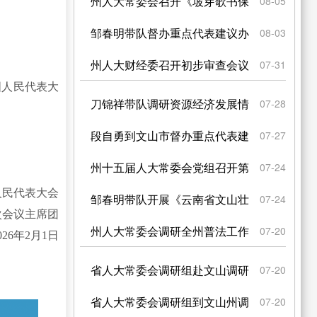
治州广南历史文化名城保...
州人大常委会召开《坡芽歌书保
08-05
护传承条例（草案）》专...
邹春明带队督办重点代表建议办
08-03
理工作
州人大财经委召开初步审查会议
07-31
人民代表大
刀锦祥带队调研资源经济发展情
07-28
况
段自勇到文山市督办重点代表建
07-27
议办理工作
州十五届人大常委会党组召开第
07-24
人民代表大会
99次（扩大）会议
邹春明带队开展《云南省文山壮
07-24
次会议主席团
族苗族自治州普者黑景区...
州人大常委会调研全州普法工作
07-20
026年2月1日
省人大常委会调研组赴文山调研
07-20
国有自然资源资产管理情...
省人大常委会调研组到文山州调
07-20