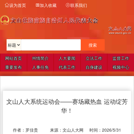
设为首页
加入收藏
联系我们



网站首页
州情简介
人大要闻
立法工作
监督工作
重要发布
人事任免
代表工作
自身建设
视频中心
文山人大系统运动会——赛场藏热血 运动绽芳
华！
作者：
罗佳贵
来源：
文山人大网
时间：
2026/5/31