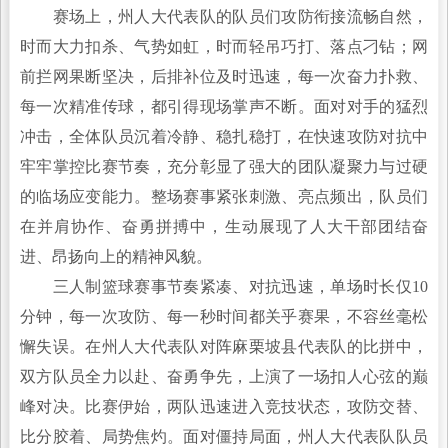
赛场上，州人大代表队的队员们攻防衔接流畅自然，
时而大力扣杀、气势如虹，时而轻吊巧打、落点刁钻；网
前拦网果断坚决，后排补位及时迅速，每一次奋力扑救、
每一次精准传球，都引得现场掌声不断。面对对手的猛烈
冲击，全体队员沉着冷静、稳扎稳打，在快速攻防对抗中
牢牢掌控比赛节奏，充分彰显了强大的团队凝聚力与过硬
的临场应变能力。整场赛事紧张刺激、亮点频出，队员们
在并肩协作、奋勇拼搏中，生动展现了人大干部团结奋
进、昂扬向上的精神风貌。
三人制篮球赛事节奏紧凑、对抗迅速，单场时长仅10
分钟，每一次攻防、每一秒时间都关乎赛果，不容丝毫松
懈失误。在州人大代表队对阵麻栗坡县代表队的比拼中，
双方队员全力以赴、奋勇争先，上演了一场扣人心弦的巅
峰对决。比赛伊始，两队迅速进入竞技状态，攻防交替、
比分胶着、局势焦灼。面对僵持局面，州人大代表队队员