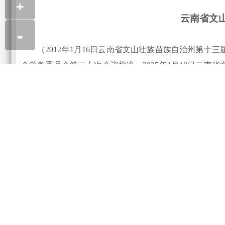
+
云南省文
-
（2012年1月16日云南省文山壮族苗族自治州第十三
会常务委员会第三十次会议批准 2025年1月10日云南省
云南省第十四届人民代表大会常务委员会第十八次会议批
第一条
为了保证医疗临床用血需要和安全，保障献
据《中华人民共和国献血法》等有关法律、法规，结合文
第二条
自治州行政区域内献血、采血、供血、用血
第三条
自治州依法实行无偿献血制度。鼓励符合献
员、现役军人和在校学生率先献血，为树立社会新风尚作
倡导公民个人储血，动员家庭、亲友、所在单位以及
第四条
自治州各级人民政府领导本行政区域内的献