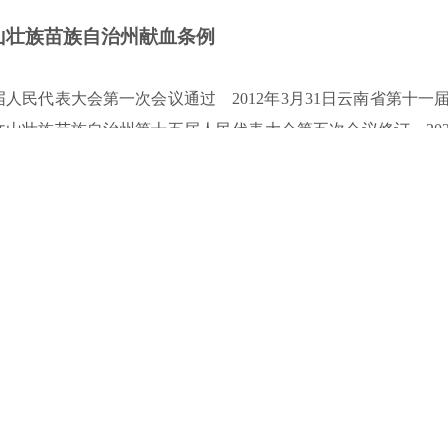
山
壮族苗族自治州献血条例
届人民代表大会第一次会议通过 2012年3月31日云南省第十一
文山壮族苗族自治州第十五届人民代表大会第五次会议修订 2025
准）
第一章 总 则
血者和用血者身体健康，发扬人道主义精神，弘扬社会主义核
山壮族苗族自治州（以下简称自治州）实际，制定本条例。
及其管理等活动，适用本条例。
血条件的公民多次献血。鼓励符合献血条件的国家机关、企事
表率。
社会互助献血。
血工作，统一规划、组织协调、检查督促有关部门共同推进献血