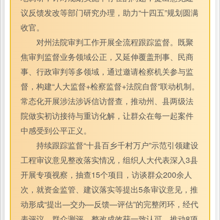
议反馈发改等部门研究办理，助力“十四五”规划圆满
收官。
对州法院审判工作开展全流程跟踪监督。既聚
焦审判监督业务领域公正，又延伸覆盖刑事、民商
事、行政审判等多领域，通过邀请检察机关参与监
督，构建“人大监督+检察监督+法院自督”联动机制。
常态化开展涉法涉诉信访督查，推动州、县两级法
院做实初访接待与重访化解，让群众在每一起案件
中感受到公平正义。
持续跟踪监督“十县百乡千村万户”示范引领建设
工程审议意见整改落实情况，组织人大代表深入3县
开展专项视察，抽查15个项目，访谈群众200余人
次，就资金监管、建议落实等提出5条审议意见，推
动形成“提出—交办—反馈—评估”的完整闭环，经代
表评议、群众测评，整改成效获一致认可，推动8项