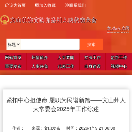
设为首页
加入收藏
联系我们



网站首页
州情简介
人大要闻
立法工作
监督工作
重要发布
人事任免
代表工作
自身建设
视频中心
紧扣中心担使命 履职为民谱新篇——文山州人
大常委会2025年工作综述
作者：
来源：
文山发布
时间：
2026/1/19 21:36:38