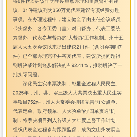
将8件代表建议作为年度重点办理和重点督办的建
议、31件建议列为350万元代表建议专项经费办理
事项。在办理过程中，建立健全了由主任会议成员
带头督办，各专工委（室）对口督办，代表工委统
筹督办，代表参与督办的“大督办”工作机制。州十五
届人大五次会议以来提出建议211件（含闭会期间7
件）已全部办理完毕并答复代表，建议所提问题得
到解决或计划逐步解决的占92.41%，推动解决了一
批实际问题。
深化民生实事票决制，彰显全过程人民民主。
2025年，州、县、乡三级人大共票决出重大民生实
事项目752件，州人大常委会持续完善“群众点单、
代表定单、政府领单、人大验单”的“四单贯通”机
制，将票决项目列入各级人大年度监督工作计划，
组织代表全过程参与跟踪监督，成为文山州发展全