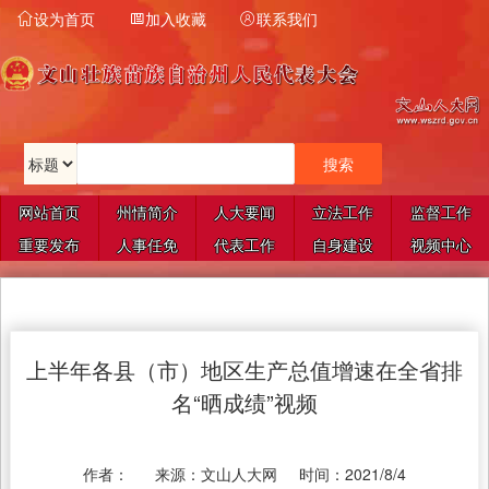
设为首页
加入收藏
联系我们



网站首页
州情简介
人大要闻
立法工作
监督工作
重要发布
人事任免
代表工作
自身建设
视频中心
上半年各县（市）地区生产总值增速在全省排
名“晒成绩”视频
作者：
来源：
文山人大网
时间：
2021/8/4