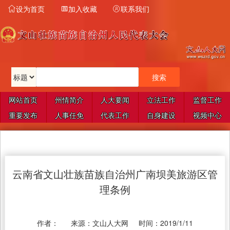
设为首页
加入收藏
联系我们



网站首页
州情简介
人大要闻
立法工作
监督工作
重要发布
人事任免
代表工作
自身建设
视频中心
云南省文山壮族苗族自治州广南坝美旅游区管
理条例
作者：
来源：
文山人大网
时间：
2019/1/11